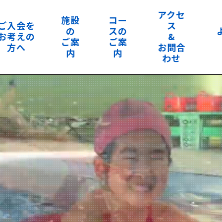
アクセ
施設
コー
ご入会を
ス
の
スの
お考えの
&
ご案
ご案
方へ
お問合
内
内
わせ