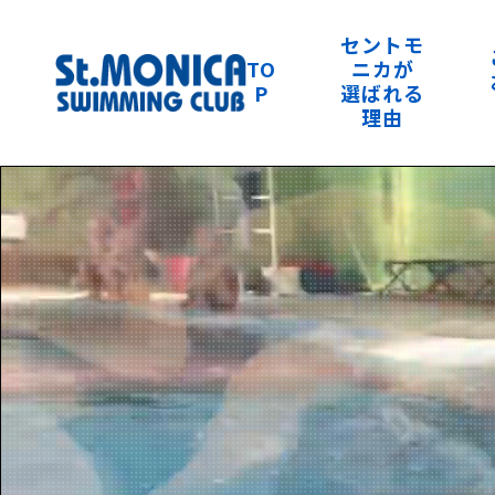
セントモ
TO
ニカが
P
選ばれる
理由