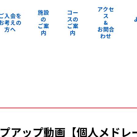
アクセ
施設
コー
ご入会を
ス
の
スの
お考えの
&
ご案
ご案
方へ
お問合
内
内
わせ
ップアップ動画【個人メドレ