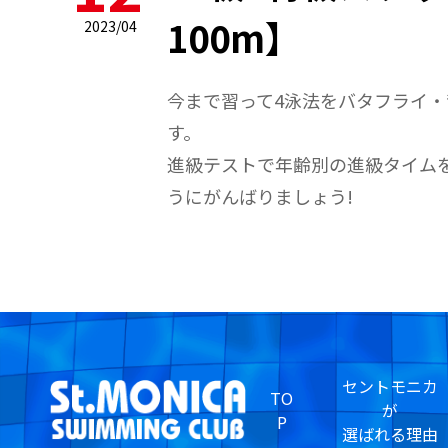
100m】
2023/04
今まで習って4泳法をバタフライ
す。
進級テストで年齢別の進級タイム
うにがんばりましょう!
セントモニカ
TO
が
P
選ばれる理由