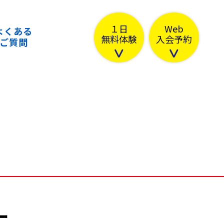
１日
Web
よくある
無料体験
入会予約
ご質問
ー