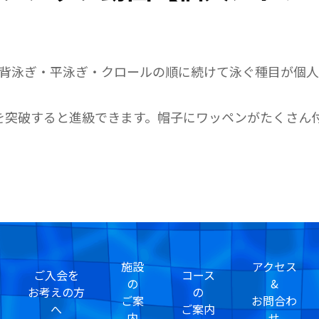
・背泳ぎ・平泳ぎ・クロールの順に続けて泳ぐ種目が個
を突破すると進級できます。帽子にワッペンがたくさん
施設
アクセス
ご入会を
コース
の
&
お考えの方
の
ご案
お問合わ
へ
ご案内
内
せ