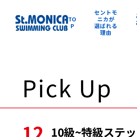
セントモ
TO
ニカが
P
選ばれる
理由
Pick Up
12
10級~特級ステ