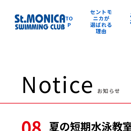
セントモ
TO
ニカが
P
選ばれる
理由
Notice
お知らせ
08
夏の短期水泳教