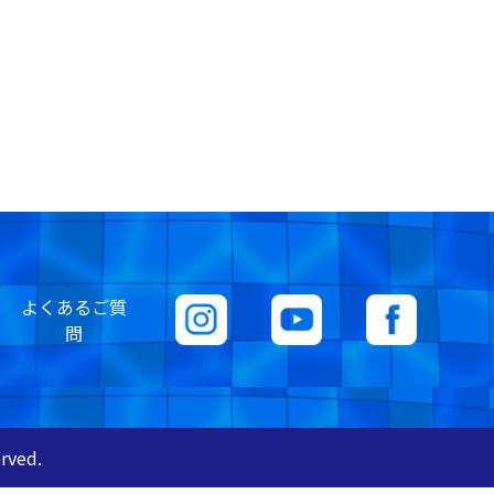
よくあるご質
問
rved.