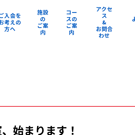
アクセ
施設
コー
ご入会を
ス
の
スの
お考えの
&
ご案
ご案
方へ
お問合
内
内
わせ
室、始まります！