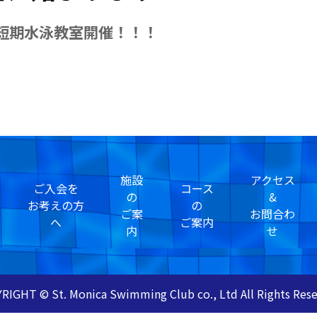
短期水泳教室開催！！！
施設
アクセス
ご入会を
コース
の
&
お考えの方
の
ご案
お問合わ
へ
ご案内
内
せ
RIGHT © St. Monica Swimming Club co., Ltd All Rights Rese